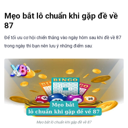
Mẹo bắt lô chuẩn khi gặp đề về
87
Để tối ưu cơ hội chiến thắng vào ngày hôm sau khi đề về 87
trong ngày thì bạn nên lưu ý những điểm sau:
Mẹo bắt lô chuẩn khi gặp đề về 87