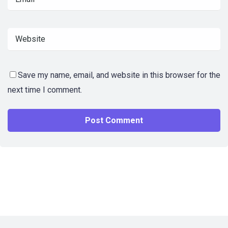
Save my name, email, and website in this browser for the
next time I comment.