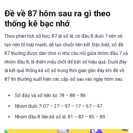
Đề về 87 hôm sau ra gì theo
thống kê bạc nhớ
Theo phân tích số học, 87 là số lẻ, có đầu 8 đuôi 7 nên sẽ
tạo nên tổ hợp mạnh, dễ tạo chuỗi liên kết. Đặc biệt, số đề
87 thường được dân chơi ví như cầu nối giữa nhóm đầu 7 và
nhóm đầu 8, là điểm mấu chốt để bắt số hiệu quả. Dưới đây
là kết quả thống kê xổ số trong thời gian gần đây khi đề về
87 thì thường xuất hiện các cặp số sau vào ngày hôm sau:
Số đảo và số tiến lùi: 78 – 88 – 86
Nhóm đuôi 7: 07 – 27 – 97 – 17 – 67 – 47
Nhóm đầu 8 liền kề số lẻ: 81 – 83 – 85 – 89