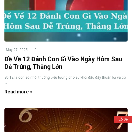
May 27, 2025
0
Đề Về 12 Đánh Con Gì Vào Ngày Hôm Sau
Dễ Trúng, Thắng Lớn
Số 12 là con số nhỏ, thường biểu tượng cho sự khởi đầu đầy thuận lợi và có
...
Read more »
Lô Đề