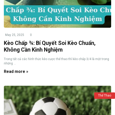
May 25, 2025
0
Kèo Chấp ¾: Bí Quyết Soi Kèo Chuẩn,
Không Cần Kinh Nghiệm
Trong tất cả các hình thức kèo cược thể thao thì kèo chấp 3/4 là một trong
những ...
Read more »
Thể Thao