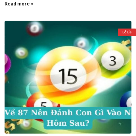
Read more »
Lô Đề