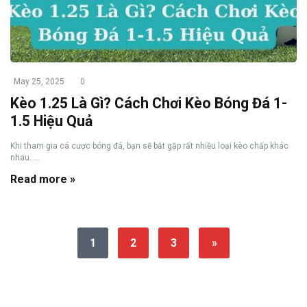
May 25, 2025
0
Kèo 1.25 Là Gì? Cách Chơi Kèo Bóng Đá 1-
1.5 Hiệu Quả
Khi tham gia cá cược bóng đá, bạn sẽ bắt gặp rất nhiều loại kèo chấp khác
nhau. ...
Read more »
1
2
3
»