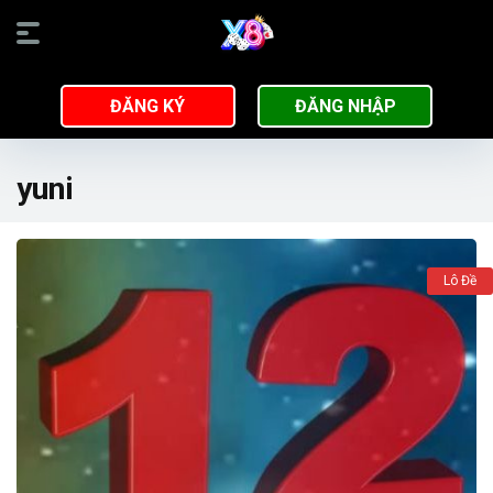
ĐĂNG KÝ
ĐĂNG NHẬP
yuni
Lô Đề