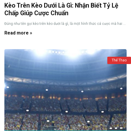
Kèo Trên Kèo Dưới Là Gì: Nhận Biết Tỷ Lệ
Chấp Giúp Cược Chuẩn
Đúng như tên gọi kèo trên kèo dưới là gì, là một hình thức cá cược mà hai ...
Read more »
Thể Thao