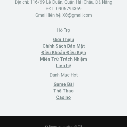
Địa chỉ: 116/69 Lê Duẩn, Quận Hải Châu, Đà Nẵng
SĐT: 0906794369
Gmail liên hệ:
X8@gmail.com
Hỗ Trợ
Giới Thiệu
Chính Sách Bảo Mật
Điều Khoản Điều Kiện
Miễn Trừ Trách Nhiệm
Liên hệ
Danh Mục Hot
Game Bài
Thể Thao
Casino
© Được ủy quyền bởi
X8