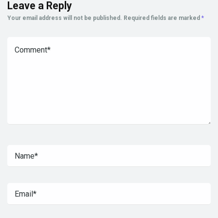
Leave a Reply
Your email address will not be published.
Required fields are marked
*