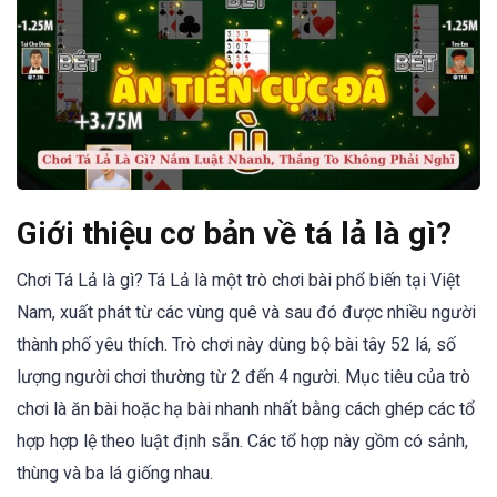
Giới thiệu cơ bản về tá lả
là gì?
Chơi Tá Lả là gì? Tá Lả là một trò chơi bài phổ biến tại Việt
Nam, xuất phát từ các vùng quê và sau đó được nhiều người
thành phố yêu thích. Trò chơi này dùng bộ bài tây 52 lá, số
lượng người chơi thường từ 2 đến 4 người. Mục tiêu của trò
chơi là ăn bài hoặc hạ bài nhanh nhất bằng cách ghép các tổ
hợp hợp lệ theo luật định sẵn. Các tổ hợp này gồm có sảnh,
thùng và ba lá giống nhau.