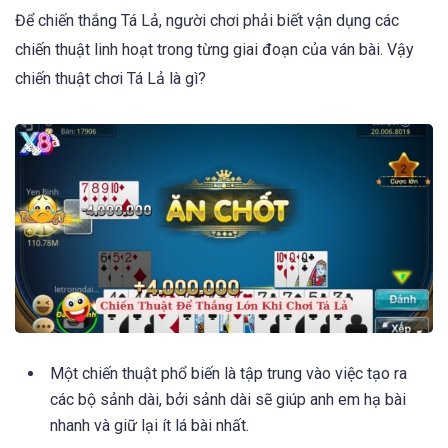
Để chiến thắng Tá Lả, người chơi phải biết vận dụng các
chiến thuật linh hoạt trong từng giai đoạn của ván bài. Vậy
chiến thuật chơi Tá Lả là gì?
Một chiến thuật phổ biến là tập trung vào việc tạo ra
các bộ sảnh dài, bởi sảnh dài sẽ giúp anh em hạ bài
nhanh và giữ lại ít lá bài nhất.