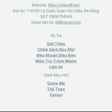
Website:
https://playx8.top/
Địa chỉ: 116/69 Lê Duẩn, Quận Hải Châu, Đà Nẵng
SĐT: 0906794369
Gmail liên hệ:
X8@gmail.com
Hỗ Trợ
Giới Thiệu
Chính Sách Bảo Mật
Điều Khoản Điều Kiện
Miễn Trừ Trách Nhiệm
Liên hệ
Danh Mục Hot
Game Bài
Thể Thao
Casino