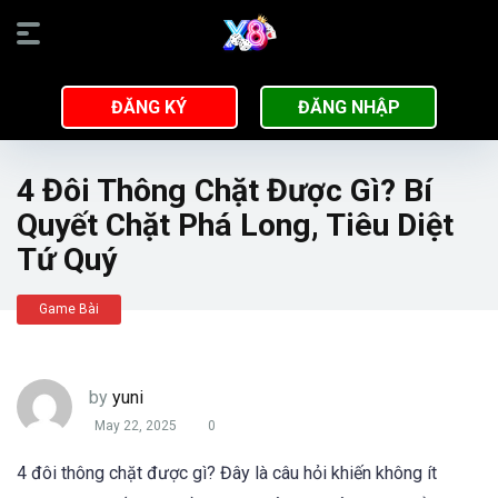
ĐĂNG KÝ
ĐĂNG NHẬP
4 Đôi Thông Chặt Được Gì? Bí
Quyết Chặt Phá Long, Tiêu Diệt
Tứ Quý
Game Bài
by
yuni
May 22, 2025
0
4 đôi thông chặt được gì? Đây là câu hỏi khiến không ít